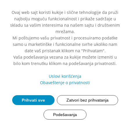
Ovaj web sajt koristi kukije i slične tehnologije da pruži
najbolju moguću funkcionalnost i prikaže sadržaje u
skladu sa vašim interesima na našem sajtu i društvenim
mrežama.
Uz svaki antibiotik Probiotic
Mi poštujemo vašu privatnost i procesuiramo podatke
samo u marketinške i funkcionalne svrhe ukoliko nam
Probielle Forte. Jedan, a
date vaš pristanak klikom na "Prihvatam".
Vaša podešavanja vezana za kukije možete izmeniti u
dvostruko vredan.
bilo kom trenutku klikom na podešavanja privatnosti.
Uslovi korišćenja
Obaveštenje o privatnosti
Prihvati sve
Zatvori bez prihvatanja
Podešavanja